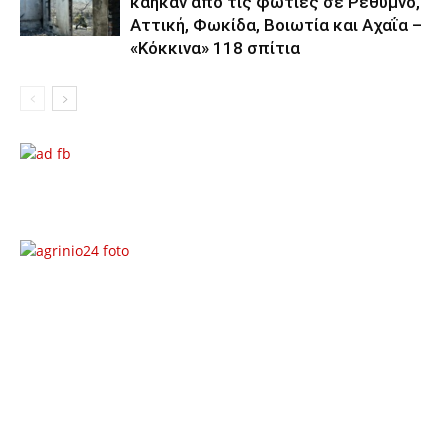
κάηκαν από τις φωτιές σε Ρέθυμνο,
Αττική, Φωκίδα, Βοιωτία και Αχαΐα –
«Κόκκινα» 118 σπίτια