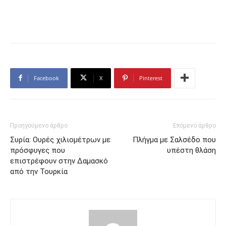
Facebook
X
Pinterest
Προηγούμενο άρθρο
Επόμενο άρθρο
Συρία: Ουρές χιλιομέτρων με
Πλήγμα με Σαλσέδο που
πρόσφυγες που
υπέστη θλάση
επιστρέφουν στην Δαμασκό
από την Τουρκία