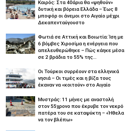
Καιρός: Στα 40άρια θα «ψηθούν»
δυτική και βόρεια Ελλάδα – Έως 8
μποφόρ οι άνεμοι στο Αιγαίο μέχρι
Δεκαπενταύγουστο
Φωτιά σε Αττική και Βοιωτία: Ίση με
6 βόμβες Χιροσίμα η ενέργεια που
απελευθερώθηκε – Πώς κάηκε μέσα
σε 2 βράδια το 55% της...
Οι Τούρκοι συρρέουν στα ελληνικά
νησιά – Οι τιμές και η βίζα τους
έκαναν να «κοιτούν» στο Αιγαίο
Μυστράς: 11 μήνες με αναστολή
στον 55χρονο που έκρυβε τον νεκρό
πατέρα του σε καταψύκτη – «Ήθελα
να τον βλέπω»