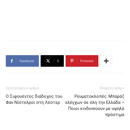
Facebook
X
Pinterest
Προηγούμενο άρθρο
Επόμενο άρθρο
Ο Σιφουέντες διάδοχος του
Ρευματοκλοπές: Μπαράζ
Φαν Νίστελροϊ στη Λέστερ
ελέγχων σε όλη την Ελλάδα –
Ποιοι κινδυνεύουν με υψηλά
πρόστιμα