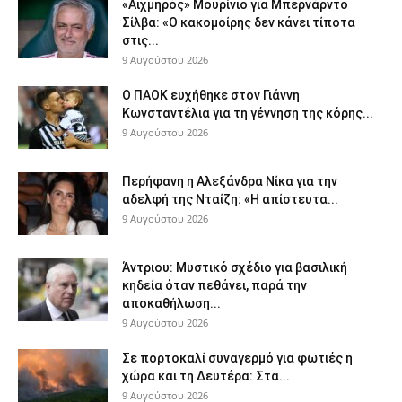
«Αιχμηρός» Μουρίνιο για Μπερνάρντο
Σίλβα: «Ο κακομοίρης δεν κάνει τίποτα
στις...
9 Αυγούστου 2026
Ο ΠΑΟΚ ευχήθηκε στον Γιάννη
Κωνσταντέλια για τη γέννηση της κόρης...
9 Αυγούστου 2026
Περήφανη η Αλεξάνδρα Νίκα για την
αδελφή της Νταίζη: «Η απίστευτα...
9 Αυγούστου 2026
Άντριου: Μυστικό σχέδιο για βασιλική
κηδεία όταν πεθάνει, παρά την
αποκαθήλωση...
9 Αυγούστου 2026
Σε πορτοκαλί συναγερμό για φωτιές η
χώρα και τη Δευτέρα: Στα...
9 Αυγούστου 2026