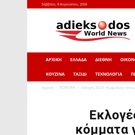
Σάββατο, 8 Αυγούστου, 2026
adieksodos.gr
ΑΡΧΙΚΗ
ΕΛΛΑΔΑ
ΔΙΕΘΝΗ
ΟΙΚΟΝ
ΚΟΥΖΙΝΑ
ΤΑΞΙΔΙ
ΤΕΧΝΟΛΟΓΙΑ
Π
Αρχική
ΠΟΛΙΤΙΚΗ
Εκλογές 2023: «Εμφύλιος» στα μ
Εκλογέ
κόμματα γ