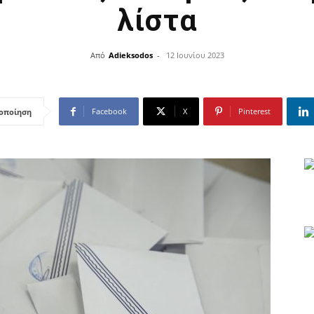
λίστα
Από
Adieksodos
-
12 Ιουνίου 2023
Facebook
X
Pinterest
οποίηση