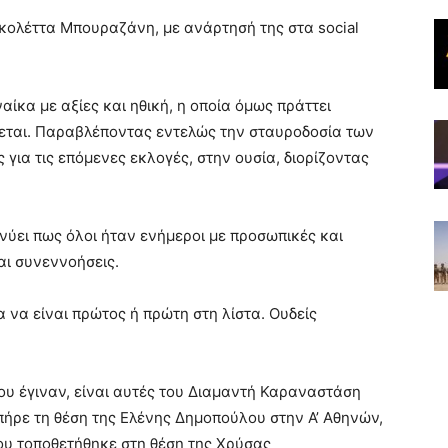
κολέττα Μπουραζάνη, με ανάρτησή της στα social
αίκα με αξίες και ηθική, η οποία όμως πράττει
νεται. Παραβλέποντας εντελώς την σταυροδοσία των
 για τις επόμενες εκλογές, στην ουσία, διορίζοντας
ύει πως όλοι ήταν ενήμεροι με προσωπικές και
ι συνεννοήσεις.
 να είναι πρώτος ή πρώτη στη λίστα. Ουδείς
υ έγιναν, είναι αυτές του Διαμαντή Καραναστάση
ήρε τη θέση της Ελένης Δημοπούλου στην Α’ Αθηνών,
ου τοποθετήθηκε στη θέση της Χρύσας