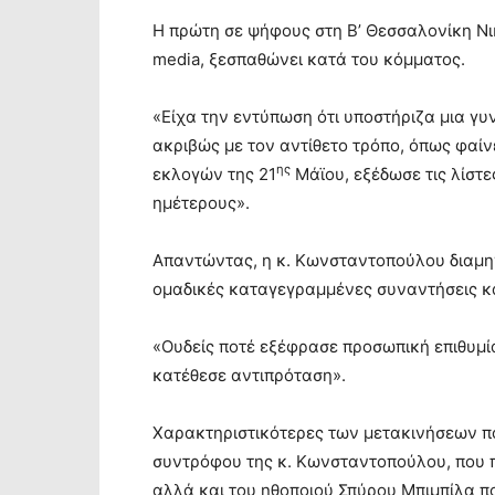
Η πρώτη σε ψήφους στη Β’ Θεσσαλονίκη Νι
media, ξεσπαθώνει κατά του κόμματος.
«Είχα την εντύπωση ότι υποστήριζα μια γυν
ακριβώς με τον αντίθετο τρόπο, όπως φαί
ης
εκλογών της 21
Μάϊου, εξέδωσε τις λίστες
ημέτερους».
Απαντώντας, η κ. Κωνσταντοπούλου διαμην
ομαδικές καταγεγραμμένες συναντήσεις κα
«Ουδείς ποτέ εξέφρασε προσωπική επιθυμία
κατέθεσε αντιπρόταση».
Χαρακτηριστικότερες των μετακινήσεων πο
συντρόφου της κ. Κωνσταντοπούλου, που π
αλλά και του ηθοποιού Σπύρου Μπιμπίλα π