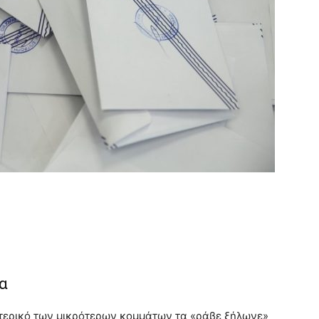
α
τερικό των μικρότερων κομμάτων τα «ράβε ξήλωνε»