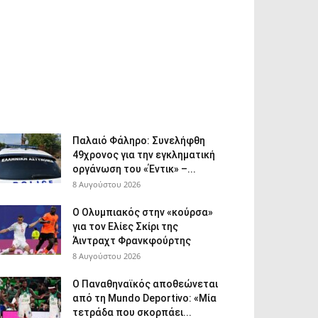
Παλαιό Φάληρο: Συνελήφθη
49χρονος για την εγκληματική
οργάνωση του «Έντικ» –...
8 Αυγούστου 2026
Ο Ολυμπιακός στην «κούρσα»
για τον Ελίες Σκίρι της
Άιντραχτ Φρανκφούρτης
8 Αυγούστου 2026
Ο Παναθηναϊκός αποθεώνεται
από τη Mundo Deportivo: «Μία
τετράδα που σκορπάει...