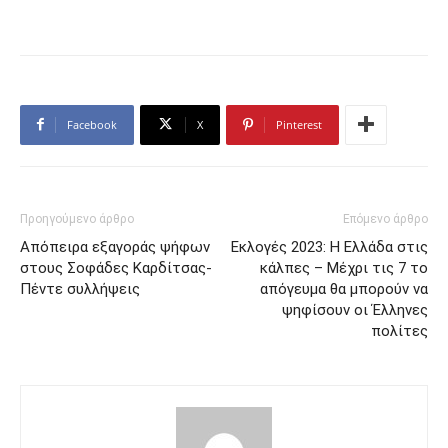
Facebook
X
Pinterest
Προηγούμενο άρθρο
Επόμενο άρθρο
Απόπειρα εξαγοράς ψήφων
Εκλογές 2023: Η Ελλάδα στις
στους Σοφάδες Καρδίτσας-
κάλπες – Μέχρι τις 7 το
Πέντε συλλήψεις
απόγευμα θα μπορούν να
ψηφίσουν οι Έλληνες
πολίτες