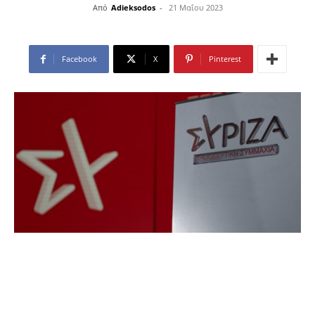
Από
Adieksodos
-
21 Μαΐου 2023
Facebook
X
Pinterest