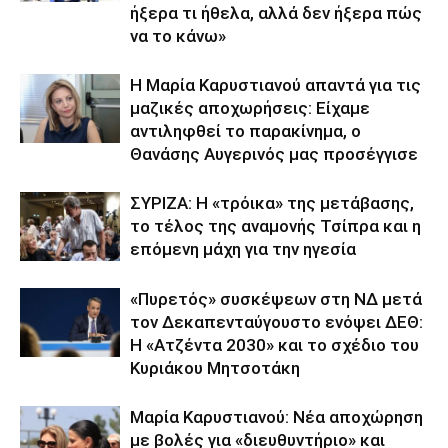
ήξερα τι ήθελα, αλλά δεν ήξερα πώς
να το κάνω»
Η Μαρία Καρυστιανού απαντά για τις
μαζικές αποχωρήσεις: Είχαμε
αντιληφθεί το παρακίνημα, ο
Θανάσης Αυγερινός μας προσέγγισε
ΣΥΡΙΖΑ: Η «τρόικα» της μετάβασης,
το τέλος της αναμονής Τσίπρα και η
επόμενη μάχη για την ηγεσία
«Πυρετός» συσκέψεων στη ΝΔ μετά
τον Δεκαπενταύγουστο ενόψει ΔΕΘ:
Η «Ατζέντα 2030» και το σχέδιο του
Κυριάκου Μητσοτάκη
Μαρία Καρυστιανού: Νέα αποχώρηση
με βολές για «διευθυντήριο» και