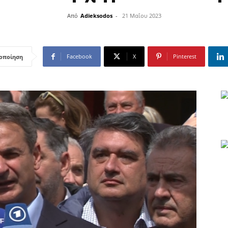
Από
Adieksodos
-
21 Μαΐου 2023
Facebook
X
Pinterest
οποίηση