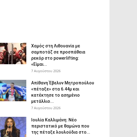
Χαμός στη Λιθουανία με
σαμποτάζ σε προσπάθεια
ρεκόρ στο powerlifting:
«Είμαι...
7 Αυγούστου 2026
Απίθανη Έβελυν Μητροπούλου
«πέταξε» στα 6.44μ και
κατέκτησε το ασημένιο
μετάλλιο...
7 Αυγούστου 2026
Ιουλία Καλλιμάνη: Νέο
περιστατικό με θαμώνα που
της πέταξε λουλούδια στο...