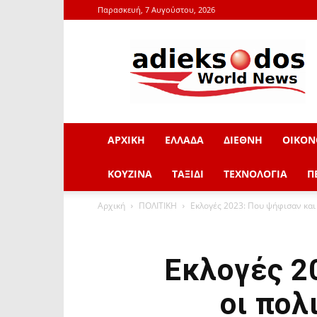
Παρασκευή, 7 Αυγούστου, 2026
adieksodos.gr
ΑΡΧΙΚΗ
ΕΛΛΑΔΑ
ΔΙΕΘΝΗ
ΟΙΚΟΝ
ΚΟΥΖΙΝΑ
ΤΑΞΙΔΙ
ΤΕΧΝΟΛΟΓΙΑ
Π
Αρχική
ΠΟΛΙΤΙΚΗ
Εκλογές 2023: Που ψήφισαν και
Εκλογές 2
οι πολ