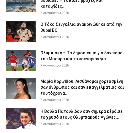
βοριάδες – Τοπικές βροχές και
καταιγίδες...
7 Αυγούστου 2026
Ο Τόκο Σενγκέλια ανακοινώθηκε από την
Dubai BC
7 Αυγούστου 2026
Ολυμπιακός: Το δημοσίευμα για δανεισμό
του Μόουρα και το «σενάριο» για...
7 Αυγούστου 2026
Μαρία Κορινθίου: Αισθάνομαι χορτασμένη
σαν άνθρωπος και σαν επαγγελματίας και
ταυτόχρονα...
7 Αυγούστου 2026
Η Βούλα Πατουλίδου σαν σήμερα κέρδισε
το χρυσό στους Ολυμπιακούς Αγώνες...
7 Αυγούστου 2026