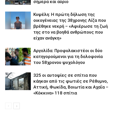
σήμερα και αύριο
Κυψέλη: Η πρώτη δήλωση της
οικογένειας της 38χρονης Λίζα που
βρέθηκε νεκρή – «Αφιέρωσε τη ζωή
της στο να βοηθά ανθρώπους που
είχαν ανάγκη»
Αργολίδα: Προφυλακιστέοι οι δύο
κατηγορούμενοι για τη δολοφονία
του 58χρονου ψυχολόγου
325 οι αυτοψίες σε σπίτια που
κάηκαν από τις φωτιές σε Ρέθυμνο,
Αττική, Φωκίδα, Βοιωτία και Αχαΐα –
«Κόκκινα» 118 σπίτια