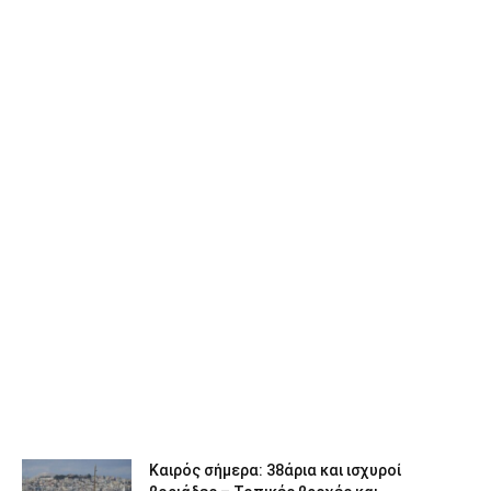
Καιρός σήμερα: 38άρια και ισχυροί