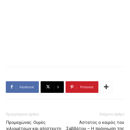
Facebook
X
Pinterest
Προηγούμενο άρθρο
Επόμενο άρθρο
Προμαχώνας: Ουρές
Άστατος ο καιρός του
χιλιομέτρων και απίστευτη
Σαββάτου – Η πρόγνωση της