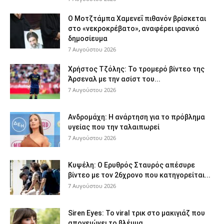
Ο Μοτζτάμπα Χαμενεΐ πιθανόν βρίσκεται
στο «νεκροκρέβατο», αναφέρει ιρανικό
δημοσίευμα
7 Αυγούστου 2026
Χρήστος Τζόλης: Το τρομερό βίντεο της
Άρσεναλ με την ασίστ του...
7 Αυγούστου 2026
Ανδρομάχη: Η ανάρτηση για το πρόβλημα
υγείας που την ταλαιπωρεί
7 Αυγούστου 2026
Κυψέλη: Ο Ερυθρός Σταυρός απέσυρε
βίντεο με τον 26χρονο που κατηγορείται...
7 Αυγούστου 2026
Siren Eyes: Το viral τρικ στο μακιγιάζ που
απογειώνει το βλέμμα...