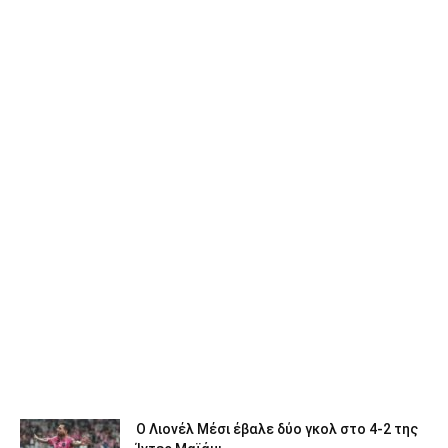
Ο Λιονέλ Μέσι έβαλε δύο γκολ στο 4-2 της