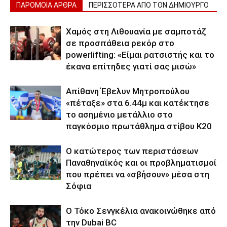
ΠΑΡΟΜΟΙΑ ΑΡΘΡΑ
ΠΕΡΙΣΣΟΤΕΡΑ ΑΠΟ ΤΟΝ ΔΗΜΙΟΥΡΓΟ
Χαμός στη Λιθουανία με σαμποτάζ
σε προσπάθεια ρεκόρ στο
powerlifting: «Είμαι ρατσιστής και το
έκανα επίτηδες γιατί σας μισώ»
Απίθανη Έβελυν Μητροπούλου
«πέταξε» στα 6.44μ και κατέκτησε
το ασημένιο μετάλλιο στο
παγκόσμιο πρωτάθλημα στίβου Κ20
Ο κατώτερος των περιστάσεων
Παναθηναϊκός και οι προβληματισμοί
που πρέπει να «σβήσουν» μέσα στη
Σόφια
Ο Τόκο Σενγκέλια ανακοινώθηκε από
την Dubai BC