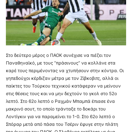
Στο δεύτερο μέρος ο ΠΑΟΚ συνέχισε να πιέζει τον
Παναθηναϊκό, με τους “πράσινους” να κολλάνε στα
καρέ τους περιμένοντας να χτυπήσουν στην κόντρα. Οι
γηπεδούχοι κέρδιζαν μέτρα με τον Ζίβκοβιτς, αλλά οι
παίκτες του Τούρκου τεχνικού κατάφεραν να μείνουν
στις θέσεις τους και να μην δεχτούν το γκολ στο 52ο
λεπτό. Στο 62ο λεπτό ο Ραχμάν Μπαμπά έπιασε ένα
μακρινό σουτ, το οποίο τράνταξε το δοκάρι του
Λοντίγκιν για να παραμείνει το 1-0. Στο 62ο λεπτό ο
Σπόραρ μετά από πάσα του Τσέριν έφυγε στην πλάτη
της άμυνας του ΠΑΟΚ. Ο Σλοβένος εκτέλεσε με ένα