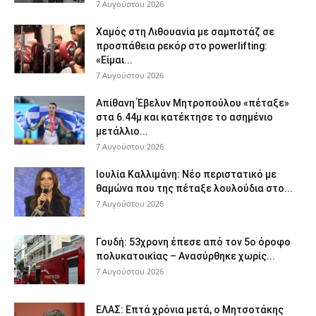
7 Αυγούστου 2026
Χαμός στη Λιθουανία με σαμποτάζ σε
προσπάθεια ρεκόρ στο powerlifting:
«Είμαι...
7 Αυγούστου 2026
Απίθανη Έβελυν Μητροπούλου «πέταξε»
στα 6.44μ και κατέκτησε το ασημένιο
μετάλλιο...
7 Αυγούστου 2026
Ιουλία Καλλιμάνη: Νέο περιστατικό με
θαμώνα που της πέταξε λουλούδια στο...
7 Αυγούστου 2026
Γουδή: 53χρονη έπεσε από τον 5ο όροφο
πολυκατοικίας – Ανασύρθηκε χωρίς...
7 Αυγούστου 2026
ΕΛΑΣ: Επτά χρόνια μετά, ο Μητσοτάκης