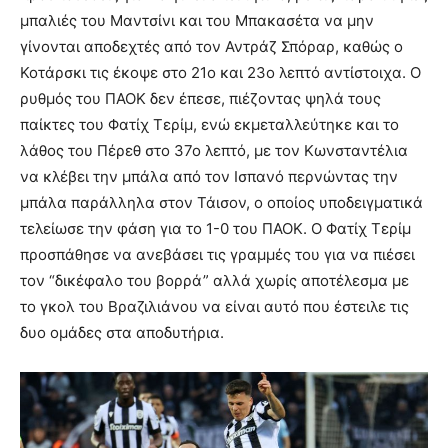
μπαλιές του Μαντσίνι και του Μπακασέτα να μην
γίνονται αποδεχτές από τον Αντράζ Σπόραρ, καθώς ο
Κοτάρσκι τις έκοψε στο 21ο και 23ο λεπτό αντίστοιχα. Ο
ρυθμός του ΠΑΟΚ δεν έπεσε, πιέζοντας ψηλά τους
παίκτες του Φατίχ Τερίμ, ενώ εκμεταλλεύτηκε και το
λάθος του Πέρεθ στο 37ο λεπτό, με τον Κωνσταντέλια
να κλέβει την μπάλα από τον Ισπανό περνώντας την
μπάλα παράλληλα στον Τάισον, ο οποίος υποδειγματικά
τελείωσε την φάση για το 1-0 του ΠΑΟΚ. Ο Φατίχ Τερίμ
προσπάθησε να ανεβάσει τις γραμμές του για να πιέσει
τον “δικέφαλο του βορρά” αλλά χωρίς αποτέλεσμα με
το γκολ του Βραζιλιάνου να είναι αυτό που έστειλε τις
δυο ομάδες στα αποδυτήρια.