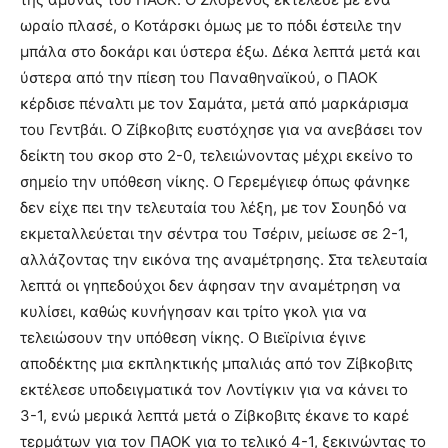
ωραίο πλασέ, ο Κοτάρσκι όμως με το πόδι έστειλε την
μπάλα στο δοκάρι και ύστερα έξω. Δέκα λεπτά μετά και
ύστερα από την πίεση του Παναθηναϊκού, ο ΠΑΟΚ
κέρδισε πέναλτι με τον Σαμάτα, μετά από μαρκάρισμα
του Γεντβάι. Ο Ζίβκοβιτς ευστόχησε για να ανεβάσει τον
δείκτη του σκορ στο 2-0, τελειώνοντας μέχρι εκείνο το
σημείο την υπόθεση νίκης. Ο Γερεμέγιεφ όπως φάνηκε
δεν είχε πει την τελευταία του λέξη, με τον Σουηδό να
εκμεταλλεύεται την σέντρα του Τσέριν, μείωσε σε 2-1,
αλλάζοντας την εικόνα της αναμέτρησης. Στα τελευταία
λεπτά οι γηπεδούχοι δεν άφησαν την αναμέτρηση να
κυλίσει, καθώς κυνήγησαν και τρίτο γκολ για να
τελειώσουν την υπόθεση νίκης. Ο Βιεϊρίνια έγινε
αποδέκτης μια εκπληκτικής μπαλιάς από τον Ζίβκοβιτς
εκτέλεσε υποδειγματικά τον Λοντίγκιν για να κάνει το
3-1, ενώ μερικά λεπτά μετά ο Ζίβκοβιτς έκανε το καρέ
τερμάτων για τον ΠΑΟΚ για το τελικό 4-1, ξεκινώντας το