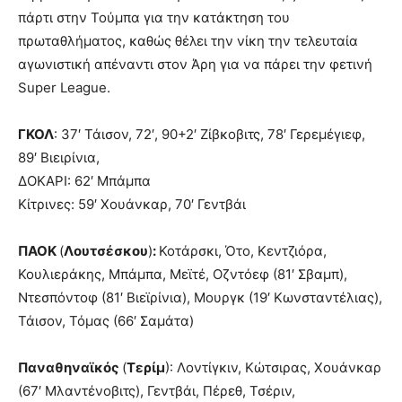
πάρτι στην Τούμπα για την κατάκτηση του
πρωταθλήματος, καθώς θέλει την νίκη την τελευταία
αγωνιστική απέναντι στον Άρη για να πάρει την φετινή
Super League.
ΓΚΟΛ
: 37′ Τάισον, 72′, 90+2′ Ζίβκοβιτς, 78′ Γερεμέγιεφ,
89′ Βιειρίνια,
ΔΟΚΑΡΙ: 62′ Μπάμπα
Κίτρινες: 59′ Χουάνκαρ, 70′ Γεντβάι
ΠΑΟΚ
(
Λουτσέσκου
)
:
Κοτάρσκι, Ότο, Κεντζιόρα,
Κουλιεράκης, Μπάμπα, Μεϊτέ, Οζντόεφ (81′ Σβαμπ),
Ντεσπόντοφ (81′ Βιεϊρίνια), Μουργκ (19′ Κωνσταντέλιας),
Τάισον, Τόμας (66′ Σαμάτα)
Παναθηναϊκός
(
Τερίμ
): Λοντίγκιν, Κώτσιρας, Χουάνκαρ
(67′ Μλαντένοβιτς), Γεντβάι, Πέρεθ, Τσέριν,