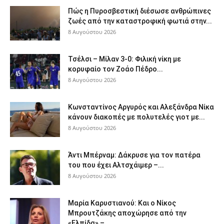
Πώς η Πυροσβεστική διέσωσε ανθρώπινες
ζωές από την καταστροφική φωτιά στην...
8 Αυγούστου 2026
Τσέλσι – Μίλαν 3-0: Φιλική νίκη με
κορυφαίο τον Ζοάο Πέδρο...
8 Αυγούστου 2026
Κωνσταντίνος Αργυρός και Αλεξάνδρα Νίκα
κάνουν διακοπές με πολυτελές γιοτ με...
8 Αυγούστου 2026
Άντι Μπέρναμ: Δάκρυσε για τον πατέρα
του που έχει Αλτσχάιμερ –...
8 Αυγούστου 2026
Μαρία Καρυστιανού: Και ο Νίκος
Μπρουτζάκης αποχώρησε από την
«Ελπίδα» –...