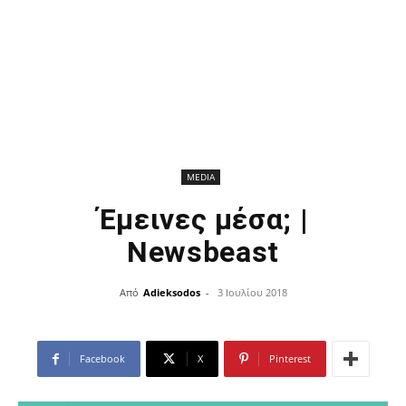
MEDIA
Έμεινες μέσα; |
Newsbeast
Από
Adieksodos
-
3 Ιουλίου 2018
Facebook
X
Pinterest