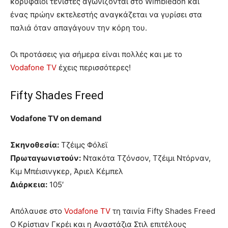
κορυφαίοι τενίστες αγωνίζονται στο Wimbledon και
ένας πρώην εκτελεστής αναγκάζεται να γυρίσει στα
παλιά όταν απαγάγουν την κόρη του.
Οι προτάσεις για σήμερα είναι πολλές και με το
Vodafone TV
έχεις περισσότερες!
Fifty Shades Freed
Vodafone TV on demand
Σκηνοθεσία:
Τζέιμς Φόλεϊ
Πρωταγωνιστούν:
Ντακότα Τζόνσον, Τζέιμι Ντόρναν,
Κιμ Μπέισινγκερ, Άριελ Κέμπελ
Διάρκεια:
105′
Απόλαυσε στο
Vodafone TV
τη ταινία Fifty Shades Freed
Ο Κρίστιαν Γκρέι και η Αναστάζια Στιλ επιτέλους