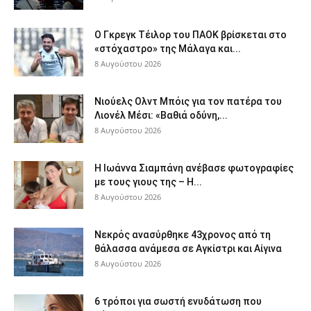
Ο Γκρεγκ Τέιλορ του ΠΑΟΚ βρίσκεται στο
«στόχαστρο» της Μάλαγα και...
8 Αυγούστου 2026
Νιούελς Ολντ Μπόις για τον πατέρα του
Λιονέλ Μέσι: «Βαθιά οδύνη,...
8 Αυγούστου 2026
H Ιωάννα Σιαμπάνη ανέβασε φωτογραφίες
με τους γιους της – Η...
8 Αυγούστου 2026
Νεκρός ανασύρθηκε 43χρονος από τη
θάλασσα ανάμεσα σε Αγκίστρι και Αίγινα
8 Αυγούστου 2026
6 τρόποι για σωστή ενυδάτωση που