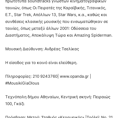
πρωτότυπα soundtracks γνωστών κινηματογραφικών
ταινιών, όπως Οι Πειρατές της Καραϊβικής, Τιτανικός,
Ε.Τ., Star Trek, Απόλλων 13, Star Wars, κ.α., καθώς και
συνθέσεις κλασικής μουσικής που ενσωματώθηκαν σε
ταινίες, όπως μεταξύ άλλων 2001: Οδύσσεια του
Διαστήματος, Αποκάλυψη Τώρα και Amazing Spiderman.
Μουσική Διεύθυνση: Ανδρέας Τσελίκας
Η είσοδος για το κοινό είναι ελεύθερη.
Πληροφορίες: 210 9243760| www.opanda.gr |
#MousikiGiaOlous
Τεχνόπολη δήμου Αθηναίων, Κεντρική σκηνή: Πειραιώς
100, Γκάζι
Πρόσβαση: Μετρό: Σταθμός «Κεραμεικός» |Τρόλεï: No. 21