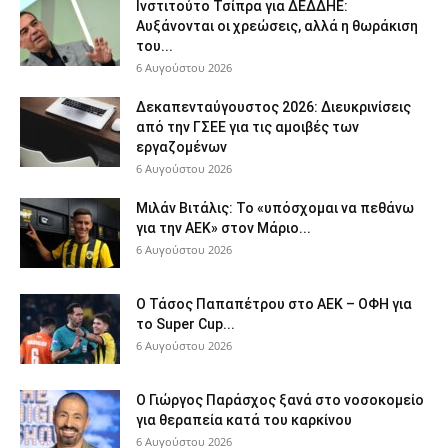
Ινστιτούτο Τσίπρα για ΔΕΔΔΗΕ:
Αυξάνονται οι χρεώσεις, αλλά η θωράκιση
του...
6 Αυγούστου 2026
Δεκαπενταύγουστος 2026: Διευκρινίσεις
από την ΓΣΕΕ για τις αμοιβές των
εργαζομένων
6 Αυγούστου 2026
Μιλάν Βιτάλις: Το «υπόσχομαι να πεθάνω
για την ΑΕΚ» στον Μάριο...
6 Αυγούστου 2026
Ο Τάσος Παπαπέτρου στο ΑΕΚ – ΟΦΗ για
το Super Cup...
6 Αυγούστου 2026
O Γιώργος Παράσχος ξανά στο νοσοκομείο
για θεραπεία κατά του καρκίνου
6 Αυγούστου 2026