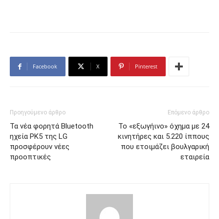
Facebook
X
Pinterest
Προηγούμενο άρθρο
Επόμενο άρθρο
Τα νέα φορητά Bluetooth
Το «εξωγήινο» όχημα με 24
ηχεία PK5 της LG
κινητήρες και 5.220 ίππους
προσφέρουν νέες
που ετοιμάζει βουλγαρική
προοπτικές
εταιρεία