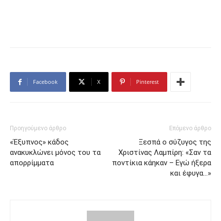
Facebook
X
Pinterest
Προηγούμενο άρθρο
Επόμενο άρθρο
«Έξυπνος» κάδος
Ξεσπά ο σύζυγος της
ανακυκλώνει μόνος του τα
Χριστίνας Λαμπίρη: «Σαν τα
απορρίμματα
ποντίκια κάηκαν – Εγώ ήξερα
και έφυγα…»