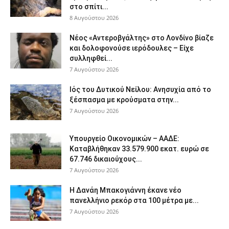
στο σπίτι...
8 Αυγούστου 2026
Νέος «Αντεροβγάλτης» στο Λονδίνο βίαζε
και δολοφονούσε ιερόδουλες – Είχε
συλληφθεί...
7 Αυγούστου 2026
Ιός του Δυτικού Νείλου: Ανησυχία από το
ξέσπασμα με κρούσματα στην...
7 Αυγούστου 2026
Υπουργείο Οικονομικών – ΑΑΔΕ:
Καταβλήθηκαν 33.579.900 εκατ. ευρώ σε
67.746 δικαιούχους...
7 Αυγούστου 2026
Η Δανάη Μπακογιάννη έκανε νέο
πανελλήνιο ρεκόρ στα 100 μέτρα με...
7 Αυγούστου 2026