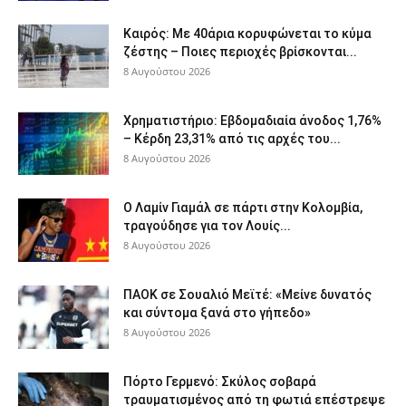
Καιρός: Με 40άρια κορυφώνεται το κύμα
ζέστης – Ποιες περιοχές βρίσκονται...
8 Αυγούστου 2026
Χρηματιστήριο: Εβδομαδιαία άνοδος 1,76%
– Κέρδη 23,31% από τις αρχές του...
8 Αυγούστου 2026
Ο Λαμίν Γιαμάλ σε πάρτι στην Κολομβία,
τραγούδησε για τον Λουίς...
8 Αυγούστου 2026
ΠΑΟΚ σε Σουαλιό Μεϊτέ: «Μείνε δυνατός
και σύντομα ξανά στο γήπεδο»
8 Αυγούστου 2026
Πόρτο Γερμενό: Σκύλος σοβαρά
τραυματισμένος από τη φωτιά επέστρεψε