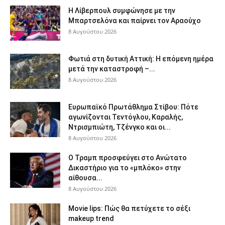
Η Λίβερπουλ συμφώνησε με την
Μπαρτσελόνα και παίρνει τον Αραούχο
8 Αυγούστου 2026
Φωτιά στη δυτική Αττική: Η επόμενη ημέρα
μετά την καταστροφή –...
8 Αυγούστου 2026
Ευρωπαϊκό Πρωτάθλημα Στίβου: Πότε
αγωνίζονται Τεντόγλου, Καραλής,
Ντρισμπιώτη, Τζένγκο και οι...
8 Αυγούστου 2026
Ο Τραμπ προσφεύγει στο Ανώτατο
Δικαστήριο για το «μπλόκο» στην
αίθουσα...
8 Αυγούστου 2026
Movie lips: Πώς θα πετύχετε το σέξι
makeup trend