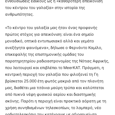
ενθουσιώδεις ειδικούς ως η «καθαρότερη απεικόνιση
του κέντρου του γαλαξία» στην ιστορία της
ανθρωπότητας.
«Το κέντρο του γαλαξία μας ήταν ένας προφανής
πρώτος στόχος για απεικόνιση: είναι ένα σημείο
μοναδικό, οπτικά εντυπωσιακό αλλά και γεμάτο
ανεξήγητα φαινόμενα», δήλωσε ο Φερνάντο Καμίλο,
επικεφαλής της επιστημονικής ομάδας του
παρατηρητηρίου ραδιοαστρονομίας της Νότιας Αφρικής,
που λειτουργεί και επιβλέπει το MeerKAT. Πράγματι, η
κεντρική περιοχή του γαλαξία που φιλοξενεί τη Γη
βρίσκεται 25.000 έτη φωτός μακριά από τον πλανήτη
μας, διαθέτει μια τιτάνια μαύρη τρύπα και καλύπτεται
από πυκνά νέφη φυσικού αερίου και διαστημικής
σκόνης. Παρότι η περιοχή είναι πρακτικά αόρατη με τη
χρήση συνηθισμένων τηλεσκοπίων, το λαμπερό, νέο
ραδιοτηλεσκόπιο την κατέγραψε με αξιοσημείωτη