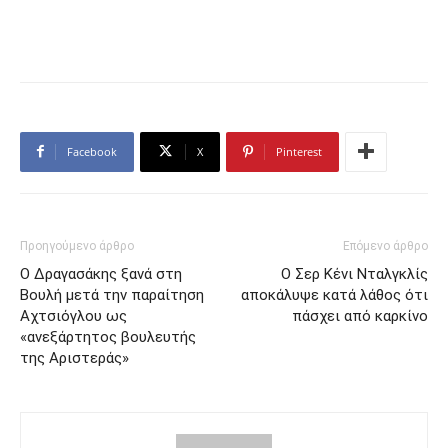
Facebook
X
Pinterest
Προηγούμενο άρθρο
Επόμενο άρθρο
Ο Δραγασάκης ξανά στη
O Σερ Κένι Νταλγκλίς
Βουλή μετά την παραίτηση
αποκάλυψε κατά λάθος ότι
Αχτσιόγλου ως
πάσχει από καρκίνο
«ανεξάρτητος βουλευτής
της Αριστεράς»