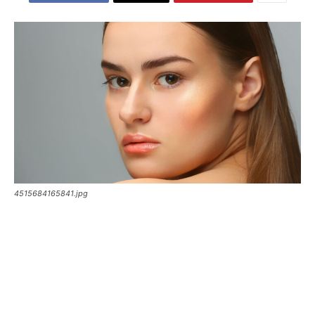
4515684165841.jpg