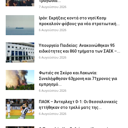
τραγωδία...
7 Αυγούστου 2026
Ιράν: Εκρήξεις κοντά στο νησί Κεσμ
προκαλούν φόβους για νέα στρατιωτική...
6 Αυγούστου 2026
Υπουργείο Παιδείας: Ανακοινώθηκαν 95
ειδικότητες και 860 τμήματα των ΣΑΕΚ –...
6 Αυγούστου 2026
Φωτιές σε Σκύρο και Λακωνία:
Συνελήφθησαν 63χρονη και 71χρονος για
εμπρησμό...
6 Αυγούστου 2026
ΠΑΟΚ – Άντερλεχτ 0-1: Οι Θεσσαλονικείς
ηττήθηκαν στο τρελό ματς της...
6 Αυγούστου 2026