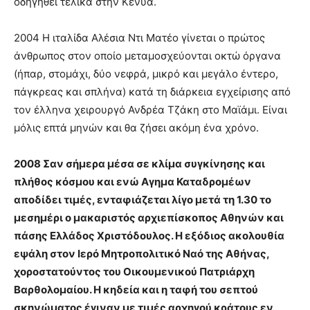
οδηγηθεί τελικά στην Κένυα.
2004 Η ιταλίδα Αλέσια Ντι Ματέο γίνεται ο πρώτος
άνθρωπος στον οποίο μεταμοσχεύονται οκτώ όργανα
(ήπαρ, στομάχι, δύο νεφρά, μικρό και μεγάλο έντερο,
πάγκρεας και σπλήνα) κατά τη διάρκεια εγχείρισης από
τον έλληνα χειρουργό Ανδρέα Τζάκη στο Μαϊάμι. Είναι
μόλις επτά μηνών και θα ζήσει ακόμη ένα χρόνο.
2008 Σαν σήμερα μέσα σε κλίμα συγκίνησης και
πλήθος κόσμου και ενώ Αγημα Καταδρομέων
αποδίδει τιμές, ενταφιάζεται λίγο μετά τη 1.30 το
μεσημέρι ο μακαριστός αρχιεπίσκοπος Αθηνών και
πάσης Ελλάδος Χριστόδουλος. Η εξόδιος ακολουθία
εψάλη στον Ιερό Μητροπολιτικό Ναό της Αθήνας,
χοροστατούντος του Οικουμενικού Πατριάρχη
Βαρθολομαίου. Η κηδεία και η ταφή του σεπτού
σκηνώματος έγιναν με τιμές αρχηγού κράτους εν