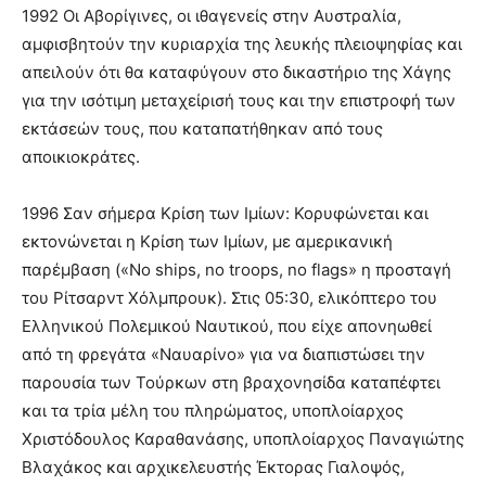
1992 Οι Αβορίγινες, οι ιθαγενείς στην Αυστραλία,
αμφισβητούν την κυριαρχία της λευκής πλειοψηφίας και
απειλούν ότι θα καταφύγουν στο δικαστήριο της Χάγης
για την ισότιμη μεταχείρισή τους και την επιστροφή των
εκτάσεών τους, που καταπατήθηκαν από τους
αποικιοκράτες.
1996 Σαν σήμερα Κρίση των Ιμίων: Κορυφώνεται και
εκτονώνεται η Κρίση των Ιμίων, με αμερικανική
παρέμβαση («No ships, no troops, no flags» η προσταγή
του Ρίτσαρντ Χόλμπρουκ). Στις 05:30, ελικόπτερο του
Ελληνικού Πολεμικού Ναυτικού, που είχε απονηωθεί
από τη φρεγάτα «Ναυαρίνο» για να διαπιστώσει την
παρουσία των Τούρκων στη βραχονησίδα καταπέφτει
και τα τρία μέλη του πληρώματος, υποπλοίαρχος
Χριστόδουλος Καραθανάσης, υποπλοίαρχος Παναγιώτης
Βλαχάκος και αρχικελευστής Έκτορας Γιαλοψός,