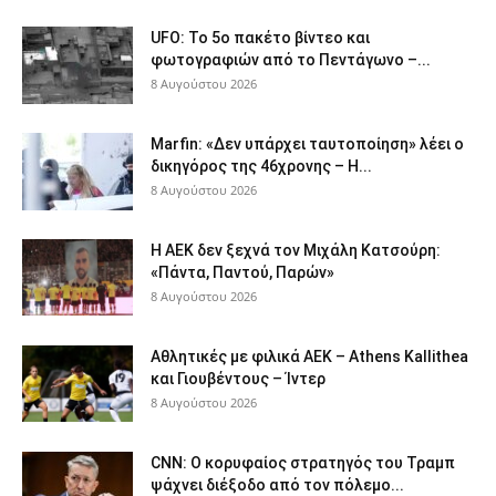
UFO: Το 5ο πακέτο βίντεο και
φωτογραφιών από το Πεντάγωνο –...
8 Αυγούστου 2026
Marfin: «Δεν υπάρχει ταυτοποίηση» λέει ο
δικηγόρος της 46χρονης – Η...
8 Αυγούστου 2026
Η ΑΕΚ δεν ξεχνά τον Μιχάλη Κατσούρη:
«Πάντα, Παντού, Παρών»
8 Αυγούστου 2026
Αθλητικές με φιλικά ΑΕΚ – Athens Kallithea
και Γιουβέντους – Ίντερ
8 Αυγούστου 2026
CNN: Ο κορυφαίος στρατηγός του Τραμπ
ψάχνει διέξοδο από τον πόλεμο...