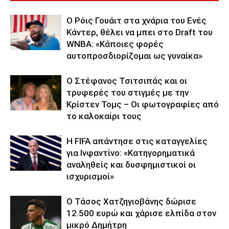
Ο Ρόις Γουάιτ στα χνάρια του Ενές
Κάντερ, θέλει να μπει στο Draft του
WNBA: «Κάποιες φορές
αυτοπροσδιορίζομαι ως γυναίκα»
Ο Στέφανος Τσιτσιπάς και οι
τρυφερές του στιγμές με την
Κρίστεν Τομς – Οι φωτογραφίες από
το καλοκαίρι τους
Η FIFA απάντησε στις καταγγελίες
για Ινφαντίνο: «Κατηγορηματικά
αναληθείς και δυσφημιστικοί οι
ισχυρισμοί»
Ο Τάσος Χατζηγιοβάνης δώρισε
12.500 ευρώ και χάρισε ελπίδα στον
μικρό Δημήτρη