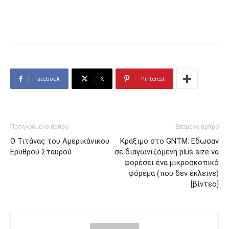
Facebook
X
Pinterest
Προηγούμενο άρθρο
Επόμενο άρθρο
Ο Τιτάνας του Αμερικάνικου
Κράξιμο στο GNTM: Εδωσαν
Ερυθρού Σταυρού
σε διαγωνιζόμενη plus size να
φορέσει ένα μικροσκοπικό
φόρεμα (που δεν έκλεινε)
[βίντεο]