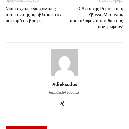
Προηγούμενο άρθρο
Επόμενο άρθρο
Νέα τεχνική εγκεφαλικής
Ο Αντώνης Ρέμος και η
απεικόνισης προβλέπει τον
Υβόννη Μπόσνιακ
αυτισμό σε βρέφη
αποκάλυψαν ποιοι θα τους
παντρέψουν!
Adieksodos
http://adieksodos.gr