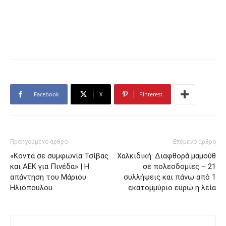
Facebook
X
Pinterest
Προηγούμενο άρθρο
Επόμενο άρθρο
«Κοντά σε συμφωνία Τσίβας
Χαλκιδική: Διαφθορά μαμούθ
και ΑΕΚ για Πινέδα» | Η
σε πολεοδομίες – 21
απάντηση του Μάριου
συλλήψεις και πάνω από 1
Ηλιόπουλου
εκατομμύριο ευρώ η λεία