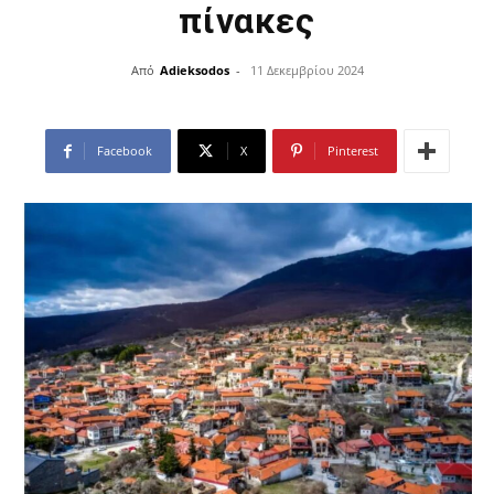
πίνακες
Από
Adieksodos
-
11 Δεκεμβρίου 2024
Facebook
X
Pinterest