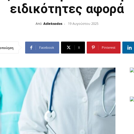
ειδικότητες αφορά
Από
Adieksodos
-
19 Αυγούστου 2025
Facebook
X
Pinterest
οποίηση