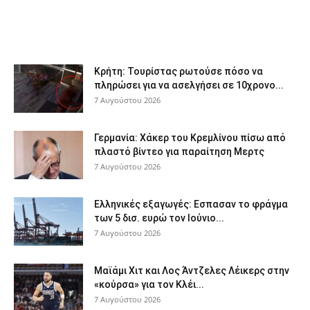
Κρήτη: Τουρίστας ρωτούσε πόσο να
πληρώσει για να ασελγήσει σε 10χρονο...
7 Αυγούστου 2026
Γερμανία: Χάκερ του Κρεμλίνου πίσω από
πλαστό βίντεο για παραίτηση Μερτς
7 Αυγούστου 2026
Ελληνικές εξαγωγές: Εσπασαν το φράγμα
των 5 δισ. ευρώ τον Ιούνιο...
7 Αυγούστου 2026
Μαϊάμι Χιτ και Λος Άντζελες Λέικερς στην
«κούρσα» για τον Κλέι...
7 Αυγούστου 2026