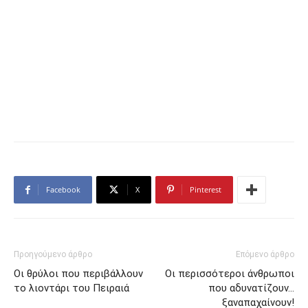
Facebook
X
Pinterest
Προηγούμενο άρθρο
Επόμενο άρθρο
Οι θρύλοι που περιβάλλουν
Οι περισσότεροι άνθρωποι
το λιοντάρι του Πειραιά
που αδυνατίζουν…
ξαναπαχαίνουν!