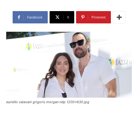
Facebook
X
Pinterest
euridiki valavani grigoris morgan ndp 1200x630.jpg