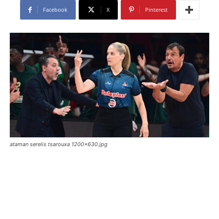
Facebook
X
Pinterest
ataman serelis tsarouxa 1200x630.jpg