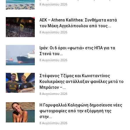
8 Αυγούστου 2026
ΑΕΚ – Athens Kallithea: Συνθήματα κατά
του Μάκη Αγγελόπουλου από τους...
8 Αυγούστου 2026
Ιράν: Οι 6 όροι «φωτιά» στις ΗΠΑ για τα
Στενά του...
8 Αυγούστου 2026
Στέφανος Τζίμας και Κωνσταντίνος
Κουλιεράκης αντάλλαξαν φανέλες μετά το
Μπράιτον –...
8 Αυγούστου 2026
Η Γαρυφαλλιά Καληφώνη δημοσίευσε νέες
φωτογραφίες από την εξόρμησή της
στην...
8 Αυγούστου 2026