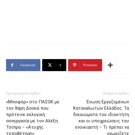
Facebook
X
Pinterest
Προηγούμενο άρθρο
Επόμενο άρθρο
«Μποφόρ» στο ΠΑΣΟΚ με
Ένωση Εργαζομένων
τον Χάρη Δούκα που
Καταναλωτών Ελλάδος: Τα
πρότεινε εκλογική
δικαιώματα του ιδιοκτήτη
συνεργασία με τον Αλέξη
και οι υποχρεώσεις του
Τσίπρα – «Ατυχής
ενοικιαστή – Τι πρέπει να
τοποθέτηση»
γνωρίζετε