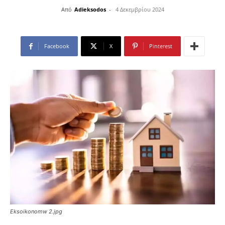
Από
Adieksodos
-
4 Δεκεμβρίου 2024
Facebook
X
Pinterest
Eksoikonomw 2.jpg