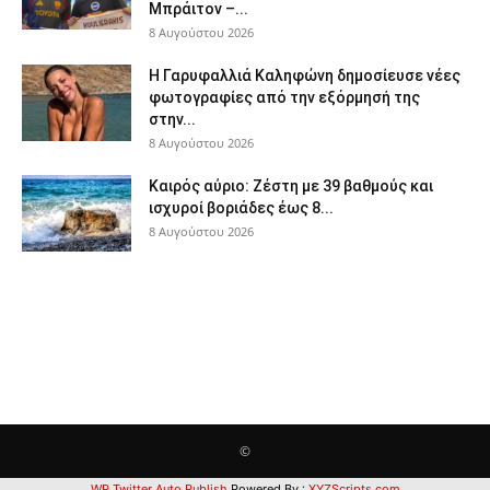
Μπράιτον –...
8 Αυγούστου 2026
Η Γαρυφαλλιά Καληφώνη δημοσίευσε νέες
φωτογραφίες από την εξόρμησή της
στην...
8 Αυγούστου 2026
Καιρός αύριο: Ζέστη με 39 βαθμούς και
ισχυροί βοριάδες έως 8...
8 Αυγούστου 2026
©
WP Twitter Auto Publish
Powered By :
XYZScripts.com