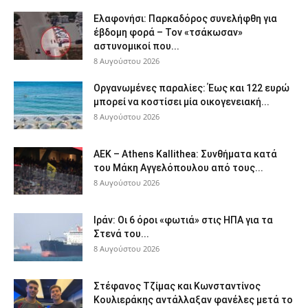
Ελαφονήσι: Παρκαδόρος συνελήφθη για
έβδομη φορά – Τον «τσάκωσαν»
αστυνομικοί που...
8 Αυγούστου 2026
Οργανωμένες παραλίες: Έως και 122 ευρώ
μπορεί να κοστίσει μία οικογενειακή...
8 Αυγούστου 2026
ΑΕΚ – Athens Kallithea: Συνθήματα κατά
του Μάκη Αγγελόπουλου από τους...
8 Αυγούστου 2026
Ιράν: Οι 6 όροι «φωτιά» στις ΗΠΑ για τα
Στενά του...
8 Αυγούστου 2026
Στέφανος Τζίμας και Κωνσταντίνος
Κουλιεράκης αντάλλαξαν φανέλες μετά το