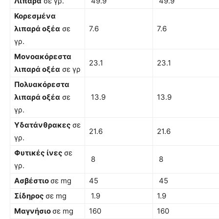
Λιπαρά
σε γρ.
49.9
49.9
Κορεσμένα
λιπαρά οξέα
σε
7.6
7.6
γρ.
Μονοακόρεστα
23.1
23.1
λιπαρά οξέα
σε γρ
Πολυακόρεστα
λιπαρά οξέα
σε
13.9
13.9
γρ.
Υδατάνθρακες
σε
21.6
21.6
γρ.
Φυτικές ίνες
σε
8
8
γρ.
Ασβέστιο
σε mg
45
45
Σίδηρος
σε mg
1.9
1.9
Μαγνήσιο
σε mg
160
160