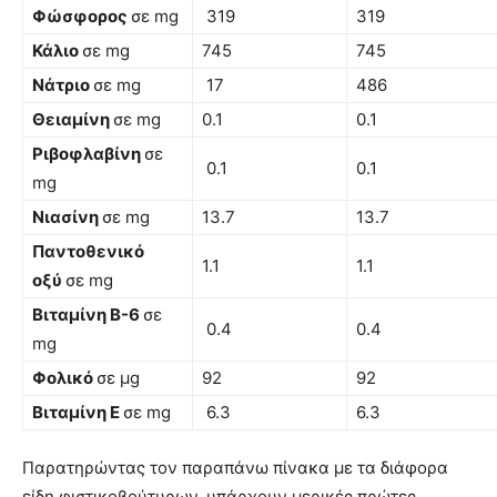
Φώσφορος
σε mg
319
319
Κάλιο
σε mg
745
745
Νάτριο
σε mg
17
486
Θειαμίνη
σε mg
0.1
0.1
Ριβοφλαβίνη
σε
0.1
0.1
mg
Νιασίνη
σε mg
13.7
13.7
Παντοθενικό
1.1
1.1
οξύ
σε mg
Βιταμίνη Β-6
σε
0.4
0.4
mg
Φολικό
σε μg
92
92
Βιταμίνη Ε
σε mg
6.3
6.3
Παρατηρώντας τον παραπάνω πίνακα με τα διάφορα
είδη φιστικοβούτυρων, υπάρχουν μερικές πρώτες