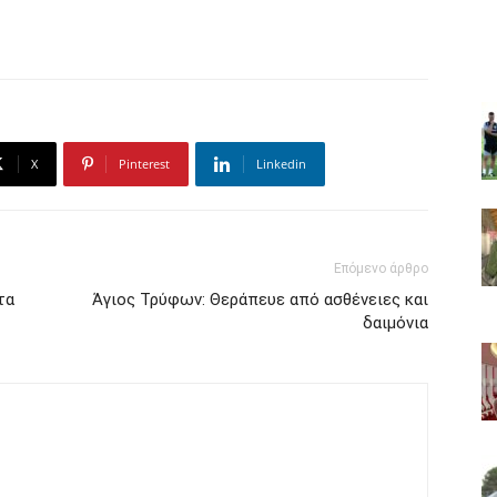
X
Pinterest
Linkedin
Επόμενο άρθρο
τα
Άγιος Τρύφων: Θεράπευε από ασθένειες και
δαιμόνια