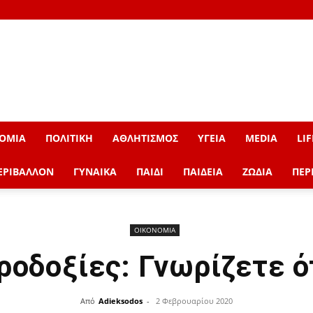
ΟΜΙΑ
ΠΟΛΙΤΙΚΗ
ΑΘΛΗΤΙΣΜΟΣ
ΥΓΕΙΑ
MEDIA
LIF
ΕΡΙΒΑΛΛΟΝ
ΓΥΝΑΙΚΑ
ΠΑΙΔΙ
ΠΑΙΔΕΙΑ
ΖΩΔΙΑ
ΠΕΡ
ΟΙΚΟΝΟΜΙΑ
ροδοξίες: Γνωρίζετε ό
Από
Adieksodos
-
2 Φεβρουαρίου 2020