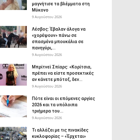
μαγνήτισε τα βλέμματα στη
Μύκονο
9 Αυγούστου 2026
Λέσβος: Έβαλαν άλογα να
«χορέψουν» πάνω σε
σπασμένα μπουκάλια σε
πανηγύρι,...
9 Αυγούστου 2026
Μπρίτνεϊ Σπίαρς: «Κορίτσια,
πρέπει να είστε προσεκτικές
αν κάνετε μπότοξ, δεν...
9 Αυγούστου 2026
Πότε είναι οι επόμενες αργίες
2026 και τα υπόλοιπα
τριήμερα του...
9 Αυγούστου 2026
Τι αλλάζει με τις πινακίδες
κυκλοφορίας – «Έρχεται»