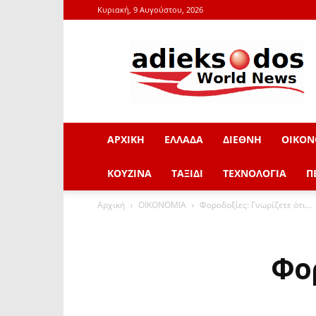
Κυριακή, 9 Αυγούστου, 2026
adieksodos.gr
ΑΡΧΙΚΗ
ΕΛΛΑΔΑ
ΔΙΕΘΝΗ
ΟΙΚΟΝ
ΚΟΥΖΙΝΑ
ΤΑΞΙΔΙ
ΤΕΧΝΟΛΟΓΙΑ
Π
Αρχική
ΟΙΚΟΝΟΜΙΑ
Φοροδοξίες: Γνωρίζετε ότι…
Φο