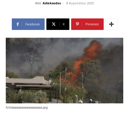
Από
Adieksodos
-
8 Αυγούστου 2025
Facebook
X
Pinterest
fotiaaaaaaaaaaaaaaaaaa.jpg