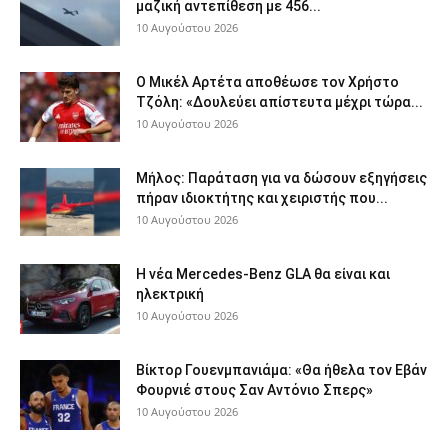
μαζική αντεπίθεση με 456...
10 Αυγούστου 2026
Ο Μικέλ Αρτέτα αποθέωσε τον Χρήστο
Τζόλη: «Δουλεύει απίστευτα μέχρι τώρα...
10 Αυγούστου 2026
Μήλος: Παράταση για να δώσουν εξηγήσεις
πήραν ιδιοκτήτης και χειριστής που...
10 Αυγούστου 2026
Η νέα Mercedes-Benz GLA θα είναι και
ηλεκτρική
10 Αυγούστου 2026
Βίκτορ Γουενμπανιάμα: «Θα ήθελα τον Εβάν
Φουρνιέ στους Σαν Αντόνιο Σπερς»
10 Αυγούστου 2026