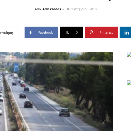
Από
Adieksodos
-
16 Οκτωβρίου 2018
Facebook
X
Pinterest
οποίηση