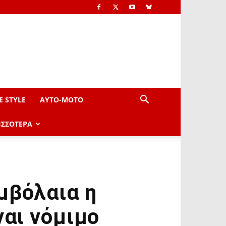
E STYLE
AYTO-ΜOTO
ΙΣΣΟΤΕΡΑ
μβόλαια η
ναι νόμιμο