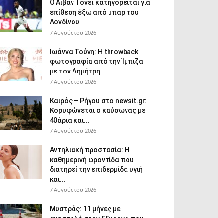
Ο Άιβαν Τόνεϊ κατηγορείται για
επίθεση έξω από μπαρ του
Λονδίνου
7 Αυγούστου 2026
Ιωάννα Τούνη: Η throwback
φωτογραφία από την Ίμπιζα
με τον Δημήτρη...
7 Αυγούστου 2026
Καιρός – Ρήγου στο newsit.gr:
Κορυφώνεται ο καύσωνας με
40άρια και...
7 Αυγούστου 2026
Αντηλιακή προστασία: Η
καθημερινή φροντίδα που
διατηρεί την επιδερμίδα υγιή
και...
7 Αυγούστου 2026
Μυστράς: 11 μήνες με