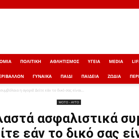
ΟΜΙΑ
ΠΟΛΙΤΙΚΗ
ΑΘΛΗΤΙΣΜΟΣ
ΥΓΕΙΑ
MEDIA
LIF
ΕΡΙΒΑΛΛΟΝ
ΓΥΝΑΙΚΑ
ΠΑΙΔΙ
ΠΑΙΔΕΙΑ
ΖΩΔΙΑ
ΠΕΡ
υμβόλαια η αγορά! Δείτε εάν το δικό σας είναι...
ΜOTO - AYTO
λαστά ασφαλιστικά συ
ίτε εάν το δικό σας εί