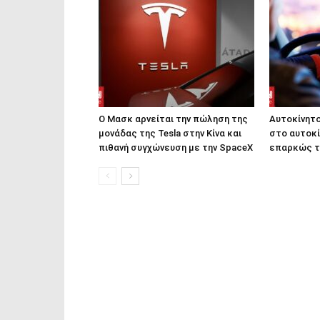
Ο Μασκ αρνείται την πώληση της
Αυτοκίνητο
μονάδας της Tesla στην Κίνα και
στο αυτοκί
πιθανή συγχώνευση με την SpaceX
επαρκώς τ