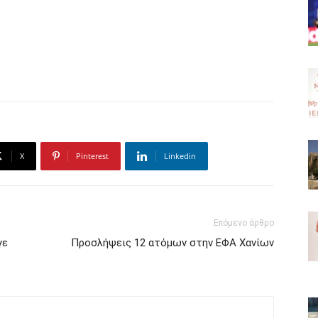
X
Pinterest
Linkedin
Επόμενο άρθρο
γε
Προσλήψεις 12 ατόμων στην ΕΦΑ Χανίων