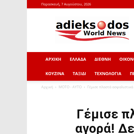
Παρασκευή, 7 Αυγούστου, 2026
adieksodos.gr
ΑΡΧΙΚΗ
ΕΛΛΑΔΑ
ΔΙΕΘΝΗ
ΟΙΚΟΝ
ΚΟΥΖΙΝΑ
ΤΑΞΙΔΙ
ΤΕΧΝΟΛΟΓΙΑ
Π
Αρχική
ΜOTO - AYTO
Γέμισε πλαστά ασφαλιστικά σ
Γέμισε π
αγορά! Δε