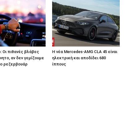
: Οι πιθανές βλάβες
Η νέα Mercedes-AMG CLA 45 είναι
νητο, αν δεν γεμίζουμε
ηλεκτρική και αποδίδει 680
ο ρεζερβουάρ
ίππους