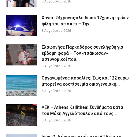
8 Αυγούστου 2026
Χανιά: 24χρονος κλείδωσε 17χρονη πρώην
φίλη του σε σπίτι – Την...
8 Αυγούστου 2026
Ελαφονήσι: Παρκαδόρος συνελήφθη για
έβδομη φορά – Τον «τσάκωσαν»
αστυνομικοί που...
8 Αυγούστου 2026
Οργανωμένες παραλίες: Έως και 122 ευρώ
μπορεί να κοστίσει μία οικογενειακή...
8 Αυγούστου 2026
ΑΕΚ – Athens Kallithea: Συνθήματα κατά
του Μάκη Αγγελόπουλου από τους...
8 Αυγούστου 2026
Ιράν: Οι 6 όροι «φωτιά» στις ΗΠΑ για τα