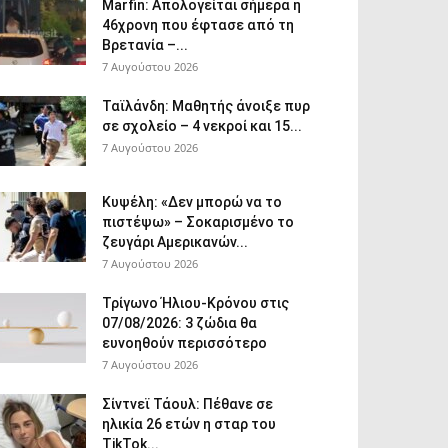
Marfin: Απολογείται σήμερα η
46χρονη που έφτασε από τη
Βρετανία –...
7 Αυγούστου 2026
Ταϊλάνδη: Μαθητής άνοιξε πυρ
σε σχολείο – 4 νεκροί και 15...
7 Αυγούστου 2026
Κυψέλη: «Δεν μπορώ να το
πιστέψω» – Σοκαρισμένο το
ζευγάρι Αμερικανών...
7 Αυγούστου 2026
Τρίγωνο Ήλιου-Κρόνου στις
07/08/2026: 3 ζώδια θα
ευνοηθούν περισσότερο
7 Αυγούστου 2026
Σίντνεϊ Τάουλ: Πέθανε σε
ηλικία 26 ετών η σταρ του
TikTok...