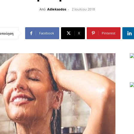
Από
Adieksodos
-
2 Ιουλίου 2018
Facebook
X
Pinterest
οποίηση