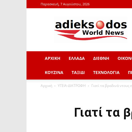
Παρασκευή, 7 Αυγούστου, 2026
adieksodos.gr
ΑΡΧΙΚΗ
ΕΛΛΑΔΑ
ΔΙΕΘΝΗ
ΟΙΚΟΝ
ΚΟΥΖΙΝΑ
ΤΑΞΙΔΙ
ΤΕΧΝΟΛΟΓΙΑ
Π
Αρχική
ΥΓΕΙΑ-ΔΙΑΤΡΟΦΗ
Γιατί τα βραδινά ντους ε
Γιατί τα 