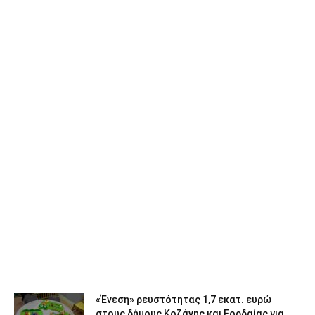
«Ένεση» ρευστότητας 1,7 εκατ. ευρώ
στους δήμους Κοζάνης και Εορδαίας για...