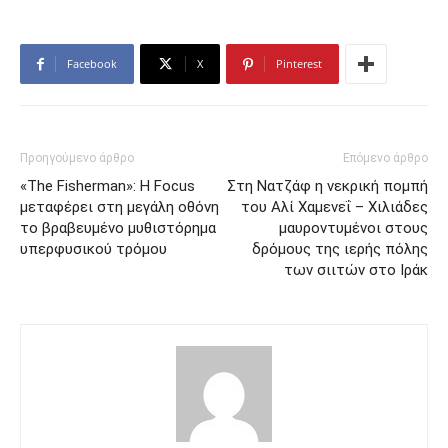
Facebook
X
Pinterest
Προηγούμενο άρθρο
Επόμενο άρθρο
«The Fisherman»: Η Focus
Στη Νατζάφ η νεκρική πομπή
μεταφέρει στη μεγάλη οθόνη
του Αλί Χαμενεΐ – Χιλιάδες
το βραβευμένο μυθιστόρημα
μαυροντυμένοι στους
υπερφυσικού τρόμου
δρόμους της ιερής πόλης
των σιιτών στο Ιράκ