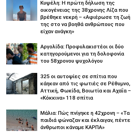
Κυψέλη: Η πρώτη δήλωση της
οικογένειας της 38χρονης Λίζα που
βρέθηκε νεκρή – «Αφιέρωσε τη ζωή
της στο να βοηθά ανθρώπους που
είχαν ανάγκη»
Αργολίδα: Προφυλακιστέοι οι δύο
κατηγορούμενοι για τη δολοφονία
του 58χρονου ψυχολόγου
325 οι αυτοψίες σε σπίτια που
κάηκαν από τις φωτιές σε Ρέθυμνο,
Αττική, Φωκίδα, Βοιωτία και Αχαΐα –
«Κόκκινα» 118 σπίτια
Μάλια: Πώς πνίγηκε η 42χρονη – «Τα
παιδιά φώναζαν και έκλαιγαν, πέντε
άνθρωποι κάναμε ΚΑΡΠΑ»