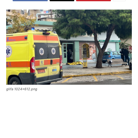
glifa 1024x612.png