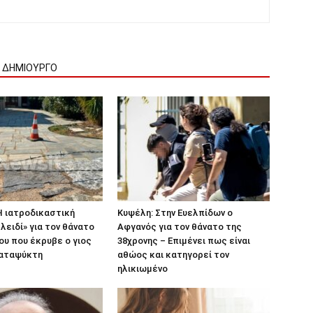
Ν ΔΗΜΙΟΥΡΓΟ
Η ιατροδικαστική
Κυψέλη: Στην Ευελπίδων ο
λειδί» για τον θάνατο
Αφγανός για τον θάνατο της
ου που έκρυβε ο γιος
38χρονης – Επιμένει πως είναι
καταψύκτη
αθώος και κατηγορεί τον
ηλικιωμένο