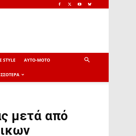
E STYLE
AYTO-ΜOTO
ΙΣΣΟΤΕΡΑ
ας μετά από
λικων