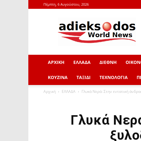
Πέμπτη, 6 Αυγούστου, 2026
adieksodos.gr
ΑΡΧΙΚΗ
ΕΛΛΑΔΑ
ΔΙΕΘΝΗ
ΟΙΚΟΝ
ΚΟΥΖΙΝΑ
ΤΑΞΙΔΙ
ΤΕΧΝΟΛΟΓΙΑ
Π
Αρχική
ΕΛΛΑΔΑ
Γλυκά Νερά: Στην εντατική άνδρ
Γλυκά Νερά
ξυλο