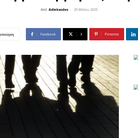
Από
Adieksodos
-
20 Μαΐου 2025
Facebook
X
Pinterest
οποίηση