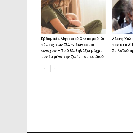
Εβδομάδα Μητρικού Θηλασμού: Οι
Λάκης Χαλκ
τύψεις των Ελληνίδων και οι
του στο Α’
«ένοχοι» – Το 0,8% θηλάζει μέχρι
Σε λαϊκό π
τον 6ο μήνα της ζωής του παιδιού