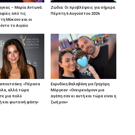
άγκας – Μαρία Αντωνά:
Ζώδια: Οι προβλέψεις για σήμερα
αφίες από τις
Πέμπτη 6 Αυγούστου 2026
τη Μύκονο και οι
όντο το Αιγαίο
Παπουτσάκη: «Πέρασα
Ευρυδίκη Βαλαβάνη για Γρηγόρη
ολα, αλλά τώρα
Μόργκαν: «Ονειρευόμουν μια
σε μια πολύ
αγάπη σαν κι αυτή και τώρα είναι η
ή και φωτεινή φάση»
ζωή μου»