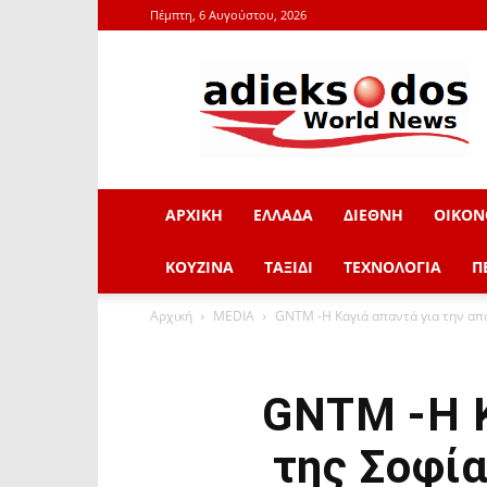
Πέμπτη, 6 Αυγούστου, 2026
adieksodos.gr
ΑΡΧΙΚΗ
ΕΛΛΑΔΑ
ΔΙΕΘΝΗ
ΟΙΚΟΝ
ΚΟΥΖΙΝΑ
ΤΑΞΙΔΙ
ΤΕΧΝΟΛΟΓΙΑ
Π
Αρχική
MEDIA
GNTM -Η Καγιά απαντά για την απο
GNTM -Η Κ
της Σοφία