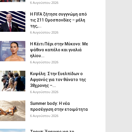
6 Αυγούστου 2026
Η FIFA ζήτησε συγγνώμη από
τις 211 Ομοσπονδίες – μέλη
της,...
6 Αυγούστου 2026
Η Κέιτι Πέρι στην Μύκονο: Με
ψάθινο καπέλο και γυαλιά
ηλίου...
6 Αυγούστου 2026
Κυψέλη: Στην Ευελπίδων ο
Αφγανός για τον θάνατο της
38χρονης –...
6 Αυγούστου 2026
Summer body: Η νέα
προσέγγιση στην ετοιμότητα
6 Αυγούστου 2026
Τραμπ: Έρευνες για το