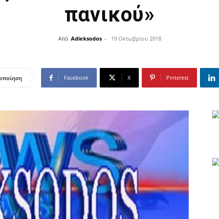
πανικού»
Από
Adieksodos
-
19 Οκτωβρίου 2018
Facebook
X
Pinterest
οποίηση