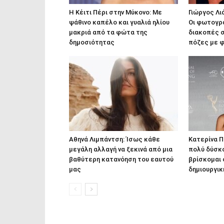
Η Κέιτι Πέρι στην Μύκονο: Με
Γιώργος Λι
ψάθινο καπέλο και γυαλιά ηλίου
Οι φωτογρ
μακριά από τα φώτα της
διακοπές σ
δημοσιότητας
πόζες με φ
Αθηνά Λιμπάντση: Ίσως κάθε
Κατερίνα 
μεγάλη αλλαγή να ξεκινά από μια
πολύ δύσκ
βαθύτερη κατανόηση του εαυτού
βρίσκομαι 
μας
δημιουργικ