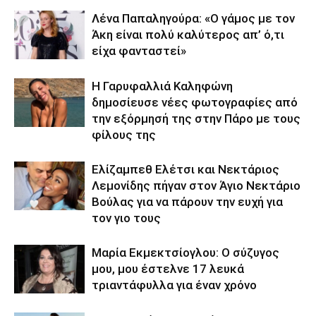
Λένα Παπαληγούρα: «Ο γάμος με τον
Άκη είναι πολύ καλύτερος απ’ ό,τι
είχα φανταστεί»
Η Γαρυφαλλιά Καληφώνη
δημοσίευσε νέες φωτογραφίες από
την εξόρμησή της στην Πάρο με τους
φίλους της
Ελίζαμπεθ Ελέτσι και Νεκτάριος
Λεμονίδης πήγαν στον Άγιο Νεκτάριο
Βούλας για να πάρουν την ευχή για
τον γιο τους
Μαρία Εκμεκτσίογλου: O σύζυγος
μου, μου έστελνε 17 λευκά
τριαντάφυλλα για έναν χρόνο