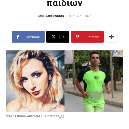
παιδιών
Από
Adieksodos
-
4 Ιουνίου 2026
Facebook
X
Pinterest
drastis thima kalamata 1 1200x630.jpg