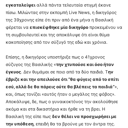
εγκαταλείψει
αλλά πάντα τελευταία στιγμή έκανε
πίσω. Μιλώντας στην εκπομπή Live News, η δικηγόρος
της 39χρονης είπε ότι πριν από ένα μήνα η Βασιλική
φέρεται να
επισκέφθηκε μία δικηγόρο
προκειμένου να
τη συμβουλευτεί και της αποκάλυψε ότι είναι θύμα
κακοποίησης από τον σύζυγό της εδώ και χρόνια.
Επίσης, η δικηγόρος υποστήριξε πως ο 41χρονος
σύζυγος της Βασιλικής «
την χτυπούσε και όσο ήταν
έγκυος
. Δεν θυμάμαι σε ποιο από τα δύο παιδιά. Τ
ην
έβριζε και την απειλούσε ότι “θα φύγεις από το σπίτι
εσύ, αλλά δε θα πάρεις ούτε θα βλέπεις τα παιδιά”
»,
και, όπως τονίζει «αυτός ήταν ο μεγάλος της φόβος».
Αποκάλυψε, δε, πως ο γυναικοκτόνος την ακολούθησε
ακόμα και στα δικαστήρια και ήρθε να τη βρει. Η
Βασιλική της είπε πως
δεν θέλει να προσχωρήσει με
την υπόθεση
, επειδή θα τα βρούνε με τον άντρα της.