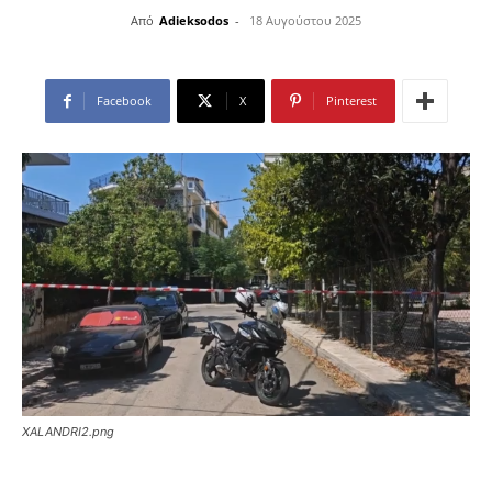
Από
Adieksodos
-
18 Αυγούστου 2025
Facebook
X
Pinterest
XALANDRI2.png