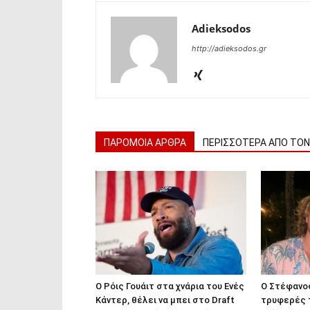
Adieksodos
http://adieksodos.gr
ΠΑΡΟΜΟΙΑ ΑΡΘΡΑ
ΠΕΡΙΣΣΟΤΕΡΑ ΑΠΟ ΤΟ
Ο Ρόις Γουάιτ στα χνάρια του Ενές
Ο Στέφανος
Κάντερ, θέλει να μπει στο Draft
τρυφερές τ