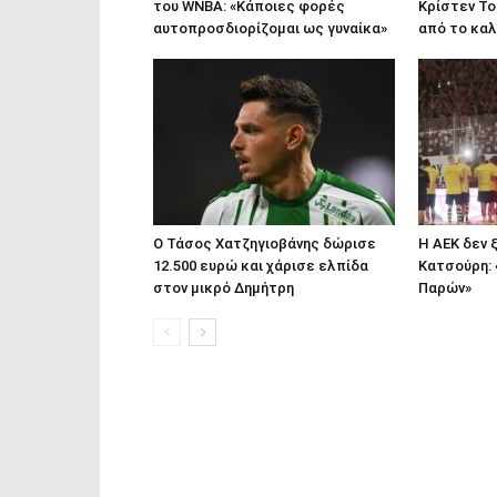
του WNBA: «Κάποιες φορές
Κρίστεν Τ
αυτοπροσδιορίζομαι ως γυναίκα»
από το καλ
Ο Τάσος Χατζηγιοβάνης δώρισε
Η ΑΕΚ δεν 
12.500 ευρώ και χάρισε ελπίδα
Κατσούρη: 
στον μικρό Δημήτρη
Παρών»