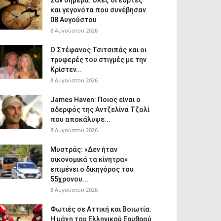
Σαν σήμερα: Όλες οι εορτές
και γεγονότα που συνέβησαν
08 Αυγούστου
8 Αυγούστου 2026
Ο Στέφανος Τσιτσιπάς και οι
τρυφερές του στιγμές με την
Κρίστεν...
8 Αυγούστου 2026
James Haven: Ποιος είναι ο
αδερφός της Αντζελίνα Τζολί
που αποκάλυψε...
8 Αυγούστου 2026
Μυστράς: «Δεν ήταν
οικονομικά τα κίνητρα»
επιμένει ο δικηγόρος του
55χρονου...
8 Αυγούστου 2026
Φωτιές σε Αττική και Βοιωτία:
Η μάχη του Ελληνικού Ερυθρού