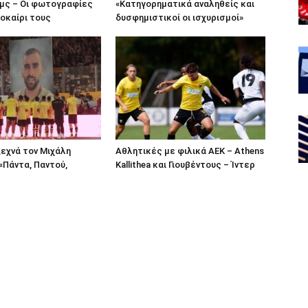
ομς – Οι φωτογραφίες
«Κατηγορηματικά αναληθείς και
οκαίρι τους
δυσφημιστικοί οι ισχυρισμοί»
ξεχνά τον Μιχάλη
Αθλητικές με φιλικά ΑΕΚ – Athens
«Πάντα, Παντού,
Kallithea και Γιουβέντους – Ίντερ