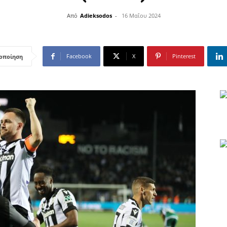
Από
Adieksodos
-
16 Μαΐου 2024
Facebook
X
Pinterest
οποίηση