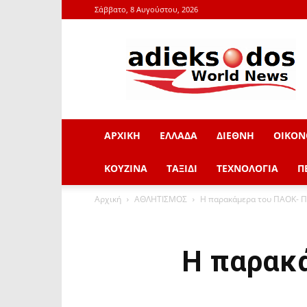
Σάββατο, 8 Αυγούστου, 2026
adieksodos.gr
ΑΡΧΙΚΗ
ΕΛΛΑΔΑ
ΔΙΕΘΝΗ
ΟΙΚΟΝ
ΚΟΥΖΙΝΑ
ΤΑΞΙΔΙ
ΤΕΧΝΟΛΟΓΙΑ
Π
Αρχική
ΑΘΛΗΤΙΣΜΟΣ
H παρακάμερα του ΠΑΟΚ- Π
H παρακ