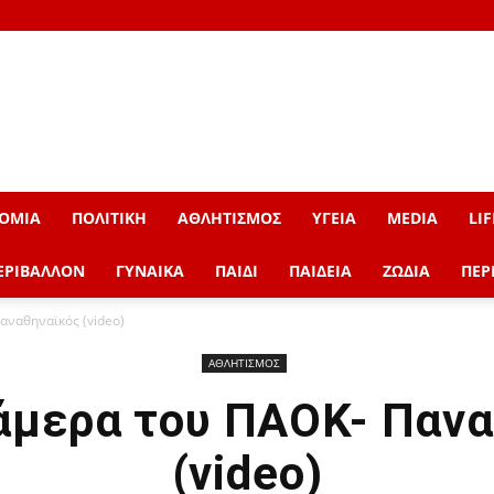
ΟΜΙΑ
ΠΟΛΙΤΙΚΗ
ΑΘΛΗΤΙΣΜΟΣ
ΥΓΕΙΑ
MEDIA
LIF
ΕΡΙΒΑΛΛΟΝ
ΓΥΝΑΙΚΑ
ΠΑΙΔΙ
ΠΑΙΔΕΙΑ
ΖΩΔΙΑ
ΠΕΡ
αναθηναϊκός (video)
ΑΘΛΗΤΙΣΜΟΣ
άμερα του ΠΑΟΚ- Πανα
(video)