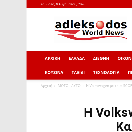
Σάββατο, 8 Αυγούστου, 2026
adieksodos.gr
ΑΡΧΙΚΗ
ΕΛΛΑΔΑ
ΔΙΕΘΝΗ
ΟΙΚΟΝ
ΚΟΥΖΙΝΑ
ΤΑΞΙΔΙ
ΤΕΧΝΟΛΟΓΙΑ
Π
Αρχική
ΜOTO - AYTO
H Volkswagen με τους SCO
H Volks
Κα