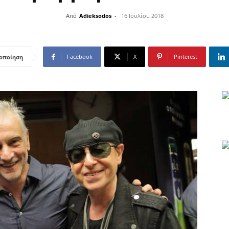
Από
Adieksodos
-
16 Ιουλίου 2018
Facebook
X
Pinterest
οποίηση