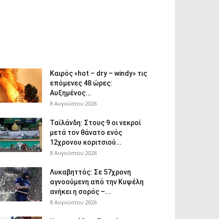
Καιρός «hot – dry – windy» τις
επόμενες 48 ώρες:
Αυξημένος...
8 Αυγούστου 2026
Ταϊλάνδη: Στους 9 οι νεκροί
μετά τον θάνατο ενός
12χρονου κοριτσιού...
8 Αυγούστου 2026
Λυκαβηττός: Σε 57χρονη
αγνοούμενη από την Κυψέλη
ανήκει η σορός –...
8 Αυγούστου 2026