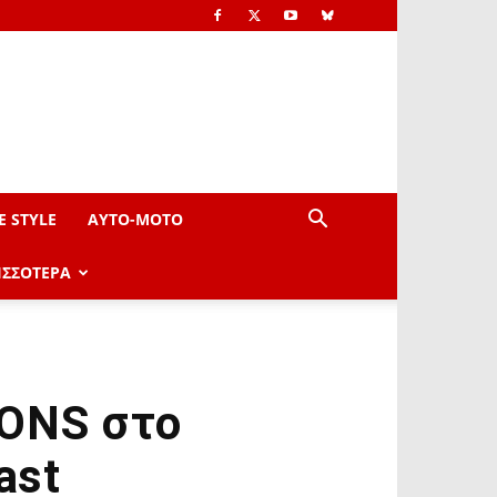
E STYLE
AYTO-ΜOTO
ΙΣΣΟΤΕΡΑ
IONS στο
ast