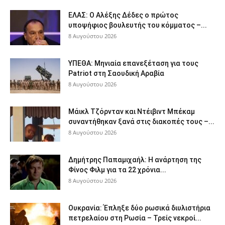
ΕΛΑΣ: Ο Αλέξης Δέδες ο πρώτος
υποψήφιος βουλευτής του κόμματος –...
8 Αυγούστου 2026
ΥΠΕΘΑ: Μηνιαία επανεξέταση για τους
Patriot στη Σαουδική Αραβία
8 Αυγούστου 2026
Μάικλ Τζόρνταν και Ντέιβιντ Μπέκαμ
συναντήθηκαν ξανά στις διακοπές τους –...
8 Αυγούστου 2026
Δημήτρης Παπαμιχαήλ: Η ανάρτηση της
Φίνος Φιλμ για τα 22 χρόνια...
8 Αυγούστου 2026
Ουκρανία: Έπληξε δύο ρωσικά διυλιστήρια
πετρελαίου στη Ρωσία – Τρείς νεκροί...