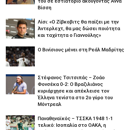
του σε εστιατόριο ακούγοντας Άννα
Βίσση
Λίσι: «Ο Ζίβκοβιτς θα παίξει με την
Άντερλεχτ, θα μας δώσει ποιότητα
και ταχύτητα ο Γιαννούλης»
Ο Βινίσιους μένει στη Ρεάλ Μαδρίτης
Στέφανος Τσιτσιπάς – Ζοάο
Φονσέκα 0-2: Ο Βραζιλιάνος
κυριάρχησε και απέκλεισε τον
Έλληνα τενίστα στο 2ο γύρο του
Μόντρεαλ
Παναθηναϊκός – ΤΣΣΚΑ 1948 1-1
τελικό: Ισοπαλία στο ΟΑΚΑ, η