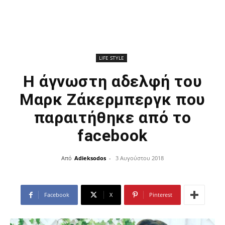
LIFE STYLE
Η άγνωστη αδελφή του
Μαρκ Ζάκερμπεργκ που
παραιτήθηκε από το
facebook
Από
Adieksodos
-
3 Αυγούστου 2018
Facebook
X
Pinterest