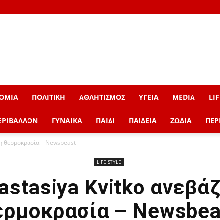
ΟΜΙΑ
ΠΟΛΙΤΙΚΗ
ΑΘΛΗΤΙΣΜΟΣ
ΥΓΕΙΑ
MEDIA
LIF
ΕΡΙΒΑΛΛΟΝ
ΓΥΝΑΙΚΑ
ΠΑΙΔΙ
ΠΑΙΔΕΙΑ
ΖΩΔΙΑ
ΠΕΡ
τη θερμοκρασία – Newsbeast
LIFE STYLE
astasiya Kvitko ανεβάζ
ερμοκρασία – Newsbea