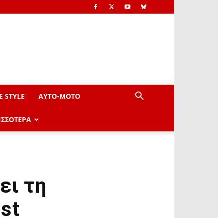
E STYLE
AYTO-ΜOTO
ΙΣΣΟΤΕΡΑ
ει τη
st