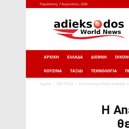
Παρασκευή, 7 Αυγούστου, 2026
adieksodos.gr
ΑΡΧΙΚΗ
ΕΛΛΑΔΑ
ΔΙΕΘΝΗ
ΟΙΚΟΝ
ΚΟΥΖΙΝΑ
ΤΑΞΙΔΙ
ΤΕΧΝΟΛΟΓΙΑ
Π
Αρχική
LIFE STYLE
Η Anastasiya Kvitko ανεβάζει 
Η An
θ