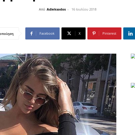
Από
Adieksodos
-
16 Ιουλίου 2018
Facebook
X
Pinterest
οποίηση