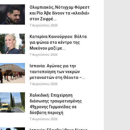
Ολυμπιακός, Νότιγχαμ Φόρεστ
και Ρίο Άβε δίνουν τα «κλειδιά»
στον Ζοφρέ...
7 Αυγούστου 2026
Κατερίνα Καινούργιου: Βόλτα
για ψώνια στο κέντρο της
Μυκόνου μαζί με...
7 Αυγούστου 2026
Ισπανία: Αγώνας για την
ταυτοποίηση των νεκρών
μεταναστών στη Θέουτα –...
7 Αυγούστου 2026
Χαλκιδική: Επιχείρηση
διάσωσης τραυματισμένης
49χρονης Γερμανίδας σε
δύσβατη περιοχή
7 Αυγούστου 2026