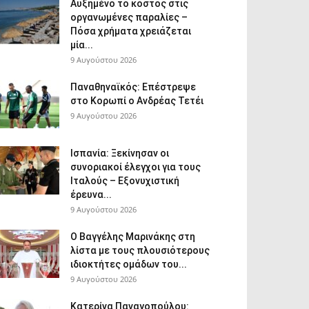
Αυξημένο το κόστος στις
οργανωμένες παραλίες –
Πόσα χρήματα χρειάζεται
μία...
9 Αυγούστου 2026
Παναθηναϊκός: Επέστρεψε
στο Κορωπί ο Ανδρέας Τετέι
9 Αυγούστου 2026
Ισπανία: Ξεκίνησαν οι
συνοριακοί έλεγχοι για τους
Ιταλούς – Εξονυχιστική
έρευνα...
9 Αυγούστου 2026
Ο Βαγγέλης Μαρινάκης στη
λίστα με τους πλουσιότερους
ιδιοκτήτες ομάδων του...
9 Αυγούστου 2026
Κατερίνα Παναγοπούλου: