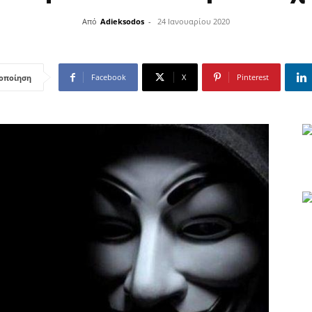
Από
Adieksodos
-
24 Ιανουαρίου 2020
Facebook
X
Pinterest
οποίηση