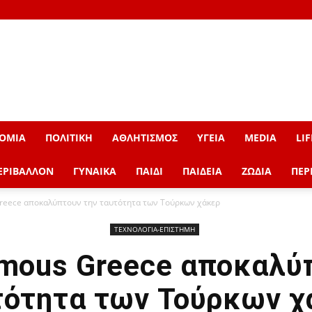
ΟΜΙΑ
ΠΟΛΙΤΙΚΗ
ΑΘΛΗΤΙΣΜΟΣ
ΥΓΕΙΑ
MEDIA
LIF
ΕΡΙΒΑΛΛΟΝ
ΓΥΝΑΙΚΑ
ΠΑΙΔΙ
ΠΑΙΔΕΙΑ
ΖΩΔΙΑ
ΠΕΡ
reece αποκαλύπτουν την ταυτότητα των Τούρκων χάκερ
ΤΕΧΝΟΛΟΓΙΑ-ΕΠΙΣΤΗΜΗ
mous Greece αποκαλύ
τότητα των Τούρκων χ