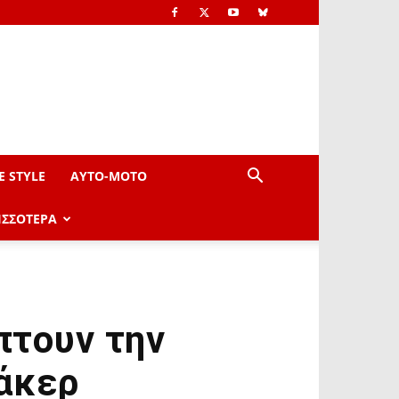
E STYLE
AYTO-ΜOTO
ΙΣΣΟΤΕΡΑ
πτουν την
άκερ