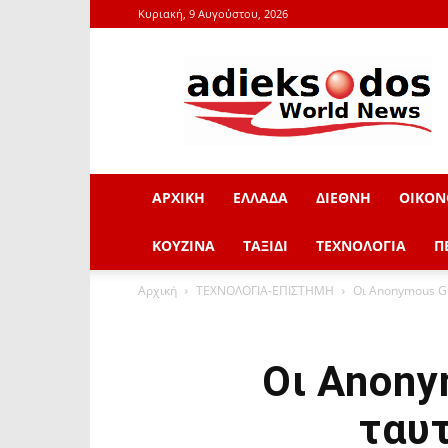
Κυριακή, 9 Αυγούστου, 2026
adieksodos.gr
ΑΡΧΙΚΗ
ΕΛΛΑΔΑ
ΔΙΕΘΝΗ
ΟΙΚΟΝ
ΚΟΥΖΙΝΑ
ΤΑΞΙΔΙ
ΤΕΧΝΟΛΟΓΙΑ
Π
Αρχική
ΤΕΧΝΟΛΟΓΙΑ-ΕΠΙΣΤΗΜΗ
Οι Anonymous G
Οι Anony
ταυ