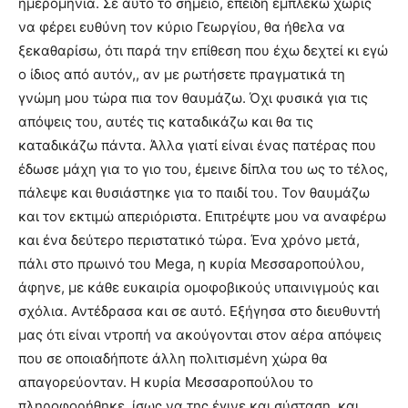
ημερομηνία. Σε αυτό το σημείο, επειδή εμπλέκω χωρίς
να φέρει ευθύνη τον κύριο Γεωργίου, θα ήθελα να
ξεκαθαρίσω, ότι παρά την επίθεση που έχω δεχτεί κι εγώ
ο ίδιος από αυτόν,, αν με ρωτήσετε πραγματικά τη
γνώμη μου τώρα πια τον θαυμάζω. Όχι φυσικά για τις
απόψεις του, αυτές τις καταδικάζω και θα τις
καταδικάζω πάντα. Άλλα γιατί είναι ένας πατέρας που
έδωσε μάχη για το γιο του, έμεινε δίπλα του ως το τέλος,
πάλεψε και θυσιάστηκε για το παιδί του. Τον θαυμάζω
και τον εκτιμώ απεριόριστα. Επιτρέψτε μου να αναφέρω
και ένα δεύτερο περιστατικό τώρα. Ένα χρόνο μετά,
πάλι στο πρωινό του Mega, η κυρία Μεσσαροπούλου,
άφηνε, με κάθε ευκαιρία ομοφοβικούς υπαινιγμούς και
σχόλια. Αντέδρασα και σε αυτό. Εξήγησα στο διευθυντή
μας ότι είναι ντροπή να ακούγονται στον αέρα απόψεις
που σε οποιαδήποτε άλλη πολιτισμένη χώρα θα
απαγορεύονταν. Η κυρία Μεσσαροπούλου το
πληροφορήθηκε, ίσως να της έγινε και σύσταση, και