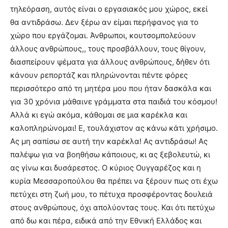
τηλεόραση, αυτός είναι ο εργασιακός μου χώρος, εκεί
θα αντιδράσω. Δεν ξέρω αν είμαι περήφανος για το
χώρο που εργάζομαι. Άνθρωποι, κουτσομπολεύουν
άλλους ανθρώπους,, τους προσβάλλουν, τους θίγουν,
διασπείρουν ψέματα για άλλους ανθρώπους, δήθεν ότι
κάνουν ρεπορτάζ και πληρώνονται πέντε φόρες
περισσότερο από τη μητέρα μου που ήταν δασκάλα και
για 30 χρόνια μάθαινε γράμματα στα παιδιά του κόσμου!
Αλλά κι εγώ ακόμα, κάθομαι σε μια καρέκλα και
καλοπληρώνομαι! Ε, τουλάχιστον ας κάνω κάτι χρήσιμο.
Ας μη σαπίσω σε αυτή την καρέκλα! Ας αντιδράσω! Ας
παλέψω για να βοηθήσω κάποιους, κι ας ξεβολευτώ, κι
ας γίνω και δυσάρεστος. Ο κύριος Ουγγαρέζος και η
κυρία Μεσσαροπούλου θα πρέπει να ξέρουν πως oτι έχω
πετύχει στη ζωή μου, το πέτυχα προσφέροντας δουλειά
στους ανθρώπους, όχι απολύοντας τους. Και ότι πετύχω
από δω και πέρα, ειδικά από την Εθνική Ελλάδος και