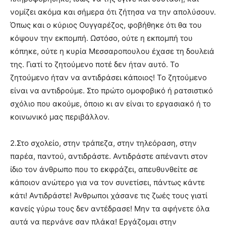
νομίζει ακόμα και σήμερα ότι ζήτησα να την απολύσουν.
Όπως και ο κύριος Ουγγαρέζος, φοβήθηκε ότι θα του
κόψουν την εκπομπή. Ωστόσο, ούτε η εκπομπή του
κόπηκε, ούτε η κυρία Μεσσαροπουλου έχασε τη δουλειά
της. Γιατί το ζητούμενο ποτέ δεν ήταν αυτό. Το
ζητούμενο ήταν να αντιδράσει κάποιος! Το ζητούμενο
είναι να αντιδρούμε. Στο πρώτο ομοφοβικό ή ρατσιστικό
σχόλιο που ακούμε, όποιο κι αν είναι το εργασιακό ή το
κοινωνικό μας περιβάλλον.
2.Στο σχολείο, στην τράπεζα, στην τηλεόραση, στην
παρέα, παντού, αντιδράστε. Αντιδράστε απέναντι στον
ίδιο τον άνθρωπο που το εκφράζει, απευθυνθείτε σε
κάποιον ανώτερο για να τον συνετίσει, πάντως κάντε
κάτι! Αντιδράστε! Άνθρωποι χάσανε τις ζωές τους γιατί
κανείς γύρω τους δεν αντέδρασε! Μην τα αφήνετε όλα
αυτά να περνάνε σαν πλάκα! Εργάζομαι στην